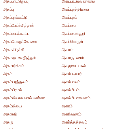
அகப்பாட்டுறுப்பு
அகப்பாட்டுவண்ணம்
அகப்பு
அகப்புறத்திணை
அகப்புறப்பாட்டு
அகப்புறம்
அகப்பேய்ச்சித்தன்
அகப்பை
அகப்பைக்காம்பு
அகப்பைக்குறி
அகப்பொருட்கோவை
அகப்பொருள்
அகமகிழ்ச்சி
அகமம்
அகமருடணதீர்த்தம்
அகமருடணம்
அகமார்க்கம்
அகமுடையான்
அகம்
அகம்படியார்
அகம்பரத்துவம்
அகம்பாவம்
அகம்பிரமம்
அகம்மியம்
அகம்மியாகமனம் பண்ண
அகம்மியாகமனம்
அகம்மியை
அகரம்
அகராதி
அகரிஷணம்
அகரு
அகர்த்தத்தவம்