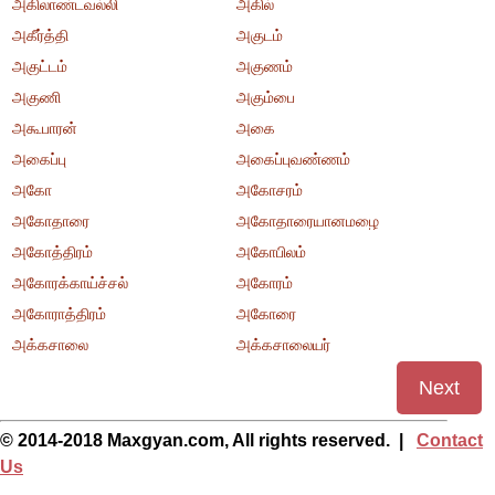
அகிலாண்டவல்லி
அகில்
அகீர்த்தி
அகுடம்
அகுட்டம்
அகுணம்
அகுணி
அகும்பை
அகூபாரன்
அகை
அகைப்பு
அகைப்புவண்ணம்
அகோ
அகோசரம்
அகோதாரை
அகோதாரையானமழை
அகோத்திரம்
அகோபிலம்
அகோரக்காய்ச்சல்
அகோரம்
அகோராத்திரம்
அகோரை
அக்கசாலை
அக்கசாலையர்
Next
© 2014-2018 Maxgyan.com, All rights reserved. |
Contact
Us